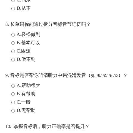
D.从不
8. 长单词你能通过拆分音标音节记忆吗？
A.轻松做到
B.基本可以
C.困难
D.做不到
9. 音标是否帮你听清听力中易混淆发音（如 /θ/ /ð/ /ɪ/ /iː/）？
A.帮助很大
B.有帮助
C.一般
D.无帮助
10. 掌握音标后，听力正确率是否提升？