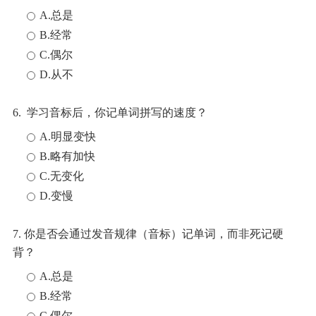
A.总是
B.经常
C.偶尔
D.从不
6. 学习音标后，你记单词拼写的速度？
A.明显变快
B.略有加快
C.无变化
D.变慢
7. 你是否会通过发音规律（音标）记单词，而非死记硬
背？
A.总是
B.经常
C.偶尔