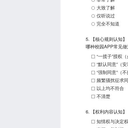
大致了解
仅听说过
完全不知道
5. 【核心规则认
哪种校园APP常见
“一揽子”授权
“默认同意”（
“强制同意”（
频繁骚扰征求
以上均不符合
不清楚
6. 【权利内容认
知情权与决定