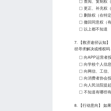
查阅、复制权
更正、补充权
删除权（在特
撤回同意权（
以上都不知道
7. 【救济途径认
径寻求解决或维权吗
向APP运营者
向学校个人信
向网信、工信
向消费者协会
向人民法院提
不知道有哪些
8. 【行动意向】 