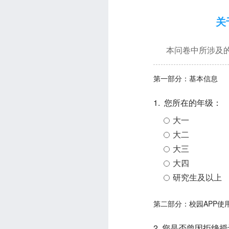
关
本问卷中所涉及
第一部分：基本信息
1. 您所在的年级：
大一
大二
大三
大四
研究生及以上
第二部分：校园APP使
2. 您是否曾因拒