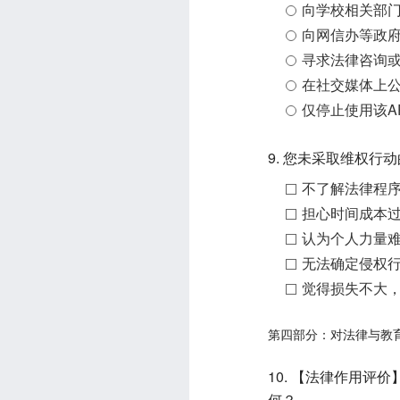
向学校相关部
向网信办等政
寻求法律咨询
在社交媒体上
仅停止使用该A
9. 您未采取维权行
不了解法律程
担心时间成本
认为个人力量
无法确定侵权
觉得损失不大
第四部分：对法律与教
10. 【法律作用评
何？