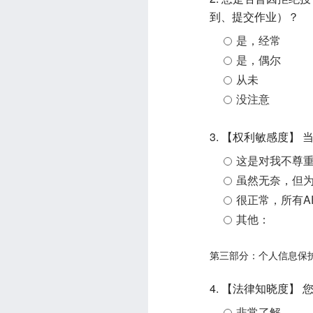
到、提交作业）？
是，经常
是，偶尔
从未
没注意
3. 【权利敏感度】
这是对我不尊
虽然无奈，但
很正常，所有A
其他：
第三部分：个人信息保
4. 【法律知晓度】
非常了解