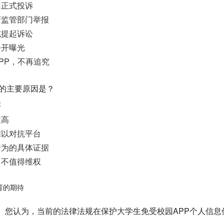
门正式投诉
府监管部门举报
或提起诉讼
公开曝光
PP，不再追究
动的主要原因是？
序
过高
难以对抗平台
行为的具体证据
，不值得维权
育的期待
价】 您认为，当前的法律法规在保护大学生免受校园APP个人信