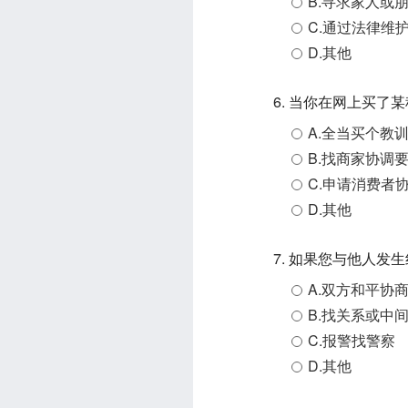
B.寻求家人或
C.通过法律维
D.其他
6. 当你在网上买
A.全当买个教
B.找商家协调
C.申请消费者
D.其他
7. 如果您与他人
A.双方和平协
B.找关系或中
C.报警找警察
D.其他