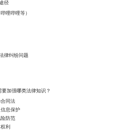
解途径
、哔哩哔哩等）
过法律纠纷问题
最需要加强哪类法律知识？
动合同法
人信息保护
风险防范
本权利