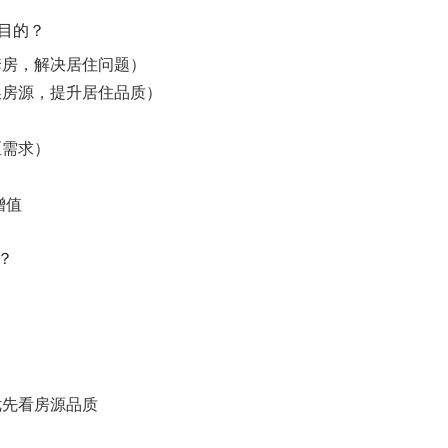
要目的？
套房，解决居住问题）
换房源，提升居住品质）
区需求）
增值
？
优先看房源品质