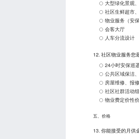
大型绿化景观
社区生鲜超市
物业服务（安
会客大厅
人车分流设计
12.
社区物业服务您
24小时安保巡
公共区域保洁
房屋维修、报
社区社群活动
物业费定价性
五、价格
13. 你能接受的月供