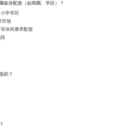
所属板块配套（如商圈、学区）？
中小学学区
菜市场
园等休闲康养配套
地段
求
筑面积？
？