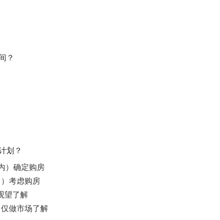
区间？
房计划？
内）确定购房
月）考虑购房
）观望了解
，仅做市场了解