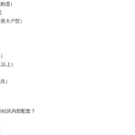
流刚需）
居
改善大户型）
）
层）
及以上）
优先）
重的社区内部配套？
区