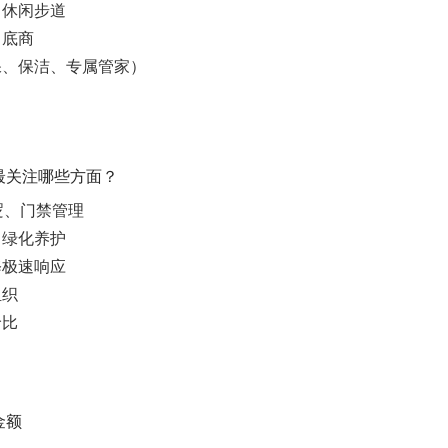
、休闲步道
、底商
保、保洁、专属管家）
最关注哪些方面？
逻、门禁管理
、绿化养护
修极速响应
组织
价比
金额