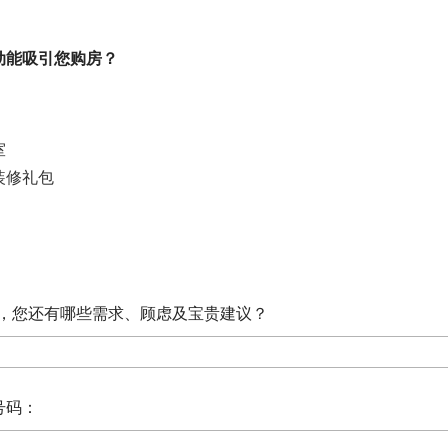
动能吸引您
购房？
室
装修礼包
，您还有哪些需求、顾虑及宝贵建议？
号码：