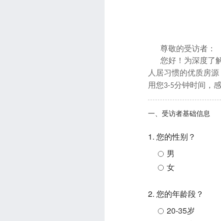
尊敬的受访者：
您好！为深度了
人居习惯的优质房源
用您
分钟时间，
3-5
一、受访者基础信息
1. 您的性别？
男
女
2. 您的年龄段？
20-35岁