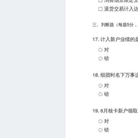
退货交易计入
三、判断题（每题5分，
17. 计入新户业绩
对
错
18. 组团时名下万
对
错
19. 6月核卡新户
对
错