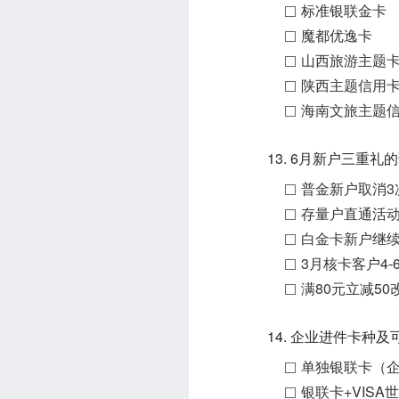
标准银联金卡
魔都优逸卡
山西旅游主题
陕西主题信用
海南文旅主题
13. 6月新户三重
普金新户取消3
存量户直通活
白金卡新户继续
3月核卡客户4
满80元立减50
14. 企业进件卡种
单独银联卡（
银联卡+VIS