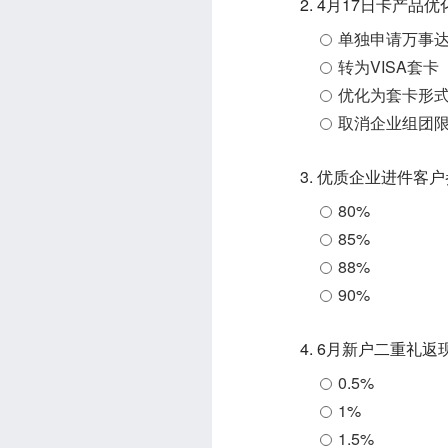
2. 4月17日卡
单独申请万事
转为VISA套卡
优化为套卡形
取消企业组团
3. 优质企业进件客
80%
85%
88%
90%
4. 6月新户二重礼
0.5%
1%
1.5%