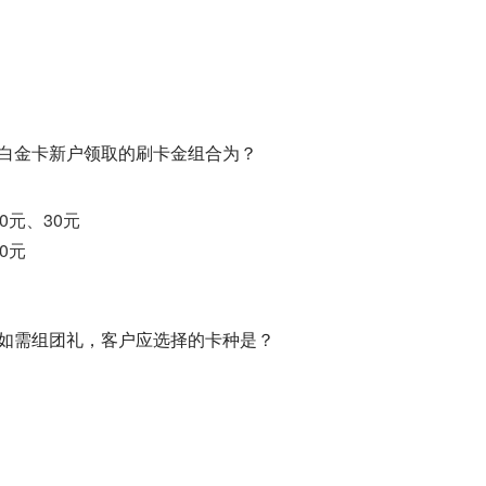
，非白金卡新户领取的刷卡金组合为？
10元、30元
0元
中，如需组团礼，客户应选择的卡种是？