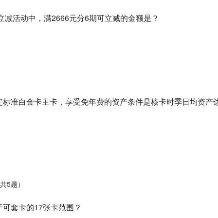
分期立减活动中，满2666元分6期可立减的金额是？
请指定标准白金卡主卡，享受免年费的资产条件是核卡时季日均资产
共5题）
属于可套卡的17张卡范围？