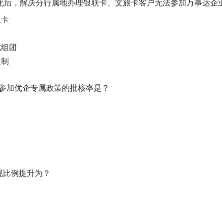
产品优化后，解决分行属地办理银联卡、文旅卡客户无法参加万事达
达卡
式组团
限制
户参加优企专属政策的批核率是？
返现比例提升为？