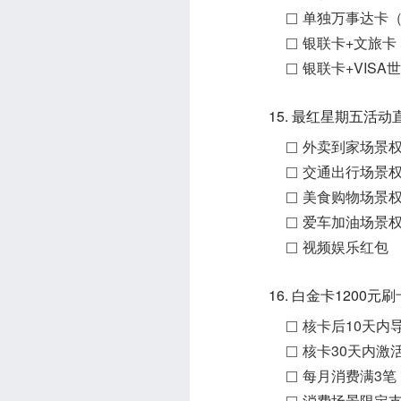
单独万事达卡
银联卡+文旅卡
银联卡+VIS
15. 最红星期五活
外卖到家场景
交通出行场景
美食购物场景
爱车加油场景
视频娱乐红包
16. 白金卡1200
核卡后10天内
核卡30天内激
每月消费满3笔
消费场景限定