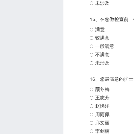
未涉及
15、在您做检查前
满意
较满意
一般满意
不满意
未涉及
16、您最满意的护士
颜冬梅
王志芳
赵悌洋
周雨佩
邱文丽
李剑楠