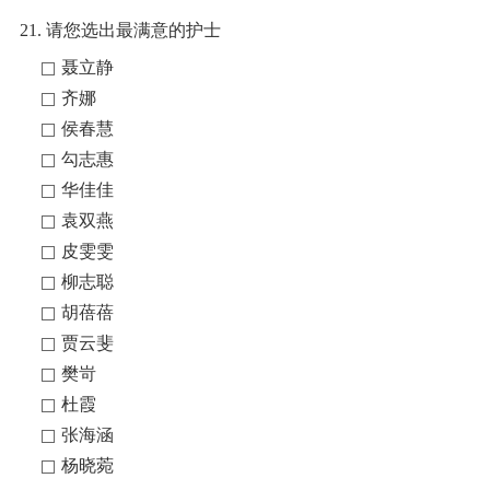
21. 请您选出最满意的护士
聂立静
齐娜
侯春慧
勾志惠
华佳佳
袁双燕
皮雯雯
柳志聪
胡蓓蓓
贾云斐
樊岢
杜霞
张海涵
杨晓菀