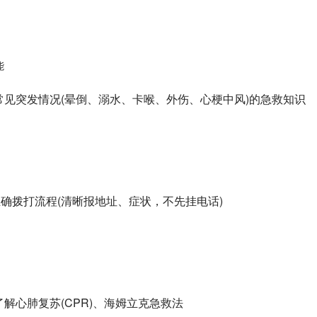
能
活常见突发情况(晕倒、溺水、卡喉、外伤、心梗中风)的急救知识
20正确拨打流程(清晰报地址、症状，不先挂电话)
者了解心肺复苏(CPR)、海姆立克急救法