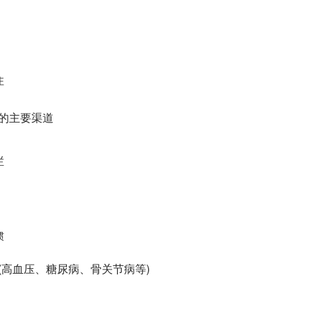
住
识的主要渠道
栏
惯
病(高血压、糖尿病、骨关节病等)