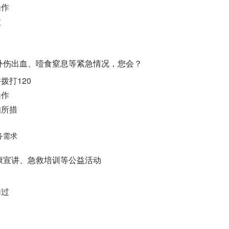
操作
做
、外伤出血、噎食窒息等紧急情况，您会？
拨打120
操作
知所措
务需求
健康宣讲、急救培训等公益活动
加过