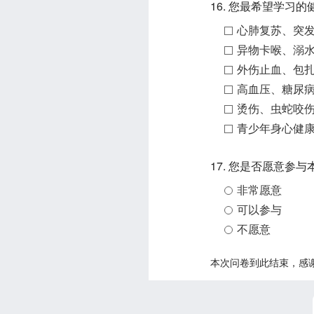
16. 您最希望学习的
心肺复苏、突
异物卡喉、溺
外伤止血、包
高血压、糖尿
烫伤、虫蛇咬
青少年身心健
17. 您是否愿意参
非常愿意
可以参与
不愿意
本次问卷到此结束，感