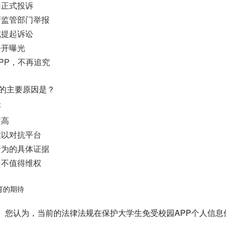
门正式投诉
府监管部门举报
或提起诉讼
公开曝光
PP，不再追究
动的主要原因是？
序
过高
难以对抗平台
行为的具体证据
，不值得维权
育的期待
价】 您认为，当前的法律法规在保护大学生免受校园APP个人信