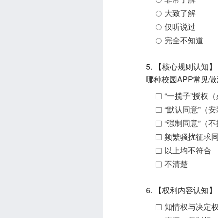
大致了解
仅听说过
完全不知道
5. 【核心规则认
哪种校园APP常见
“一揽子”授权
“默认同意”（
“强制同意”（
频繁骚扰征求
以上均不符合
不清楚
6. 【权利内容认
知情权与决定