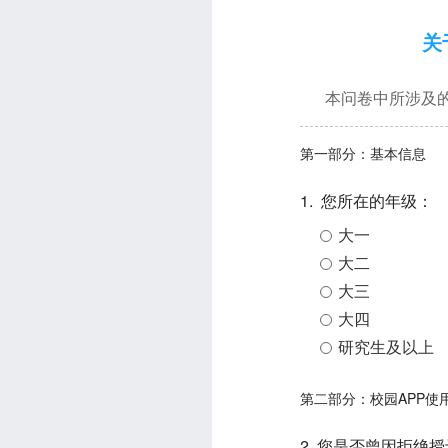
关
本问卷中所涉及
第一部分：基本信息
1. 您所在的年级：
大一
大二
大三
大四
研究生及以上
第二部分：校园APP使
2. 您是否曾因拒