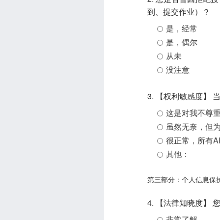
到、提交作业）？
是，经常
是，偶尔
从未
没注意
3. 【权利敏感度】
这是对我不尊
虽然无奈，但
很正常，所有A
其他：
第三部分：个人信息保
4. 【法律知晓度】
非常了解