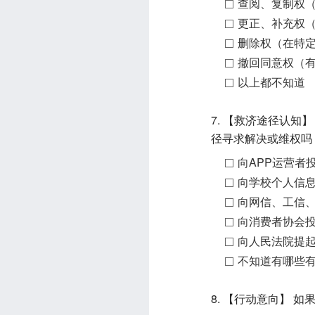
查阅、复制权
更正、补充权
删除权（在特
撤回同意权（
以上都不知道
7. 【救济途径认
径寻求解决或维权吗
向APP运营者
向学校个人信
向网信、工信
向消费者协会
向人民法院提
不知道有哪些
8. 【行动意向】 