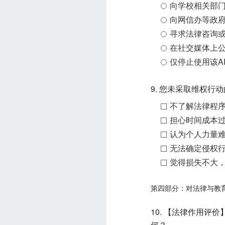
向学校相关部
向网信办等政
寻求法律咨询
在社交媒体上
仅停止使用该A
9. 您未采取维权行
不了解法律程
担心时间成本
认为个人力量
无法确定侵权
觉得损失不大
第四部分：对法律与教
10. 【法律作用评
何？