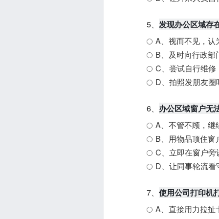
5、
发现办公区域存
A、视而不见，认
B、及时向行政部
C、尝试自行维修
D、拍照发朋友圈
6、
办公区域窗户无
A、不管不顾，继
B、用物品顶住窗
C、立即在窗户旁
D、让同事轮流看
7、
使用公司打印机
A、直接用力拉扯