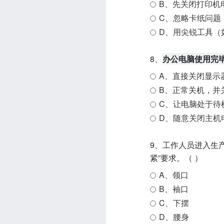
B、先关闭打印机
C、忽略卡纸问题
D、用尖锐工具（
8、
办公电脑使用完
A、直接关闭显示
B、正常关机，并
C、让电脑处于待
D、随意关闭主机
9、工作人员进入生
紧”要求。（ ）
A、领口
B、袖口
C、下摆
D、腰身