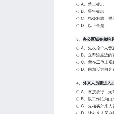
A、禁止标志
B、警告标志
C、指令标志、提
D、以上全是
3、
办公区域突然响
A、先收拾个人贵
B、立即沿最近的
C、留在工位上观
D、向相反方向奔
4、
外来人员要进入
A、直接放行，无
B、以工作忙为由
C、先核实外来人
D、让外来人员自