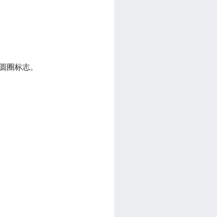
圆圈标志。