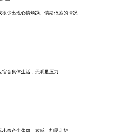
月内，我很少出现心情烦躁、情绪低落的情况
松适应宿舍集体生活，无明显压力
易因人际小事产生焦虑、敏感、胡思乱想