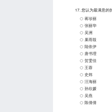
17. 您认为最满意
蒋珍丽
张丽华
吴洲
巢雨筱
陆依伊
唐书理
贺雯佳
王蓉
史炜
汪海丽
孙欣媛
吴燕
陈倩倩