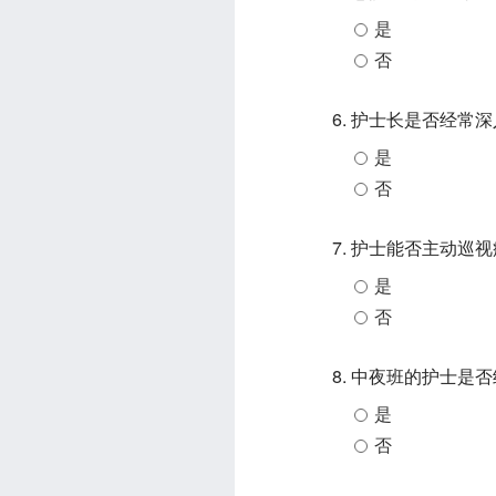
是
否
6. 护士长是否经常
是
否
7. 护士能否主动巡
是
否
8. 中夜班的护士是
是
否