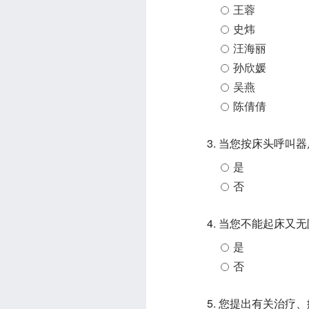
王蓉
史炜
汪海丽
孙欣媛
吴燕
陈倩倩
3. 当您按床头呼叫
是
否
4. 当您不能起床
是
否
5. 您提出有关治