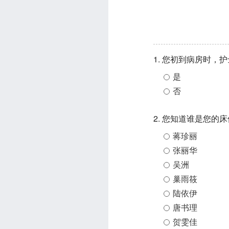
1. 您初到病房时
是
否
2. 您知道谁是您的
蒋珍丽
张丽华
吴洲
巢雨筱
陆依伊
唐书理
贺雯佳