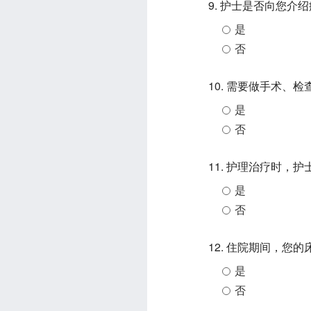
9. 护士是否向您
是
否
10. 需要做手术
是
否
11. 护理治疗时，
是
否
12. 住院期间，您
是
否