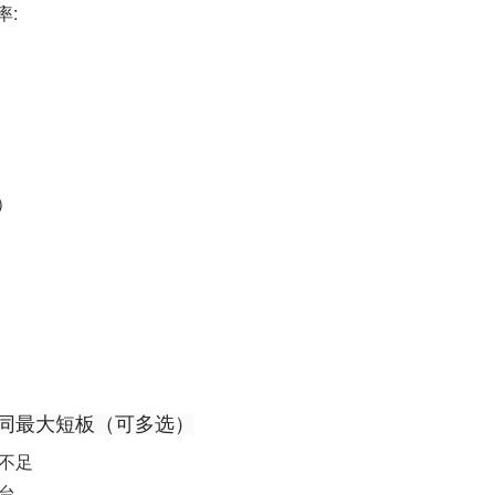
率:
）
同最大短板（可多选）
不足
台