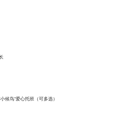
长
“小候鸟”爱心托班（可多选）