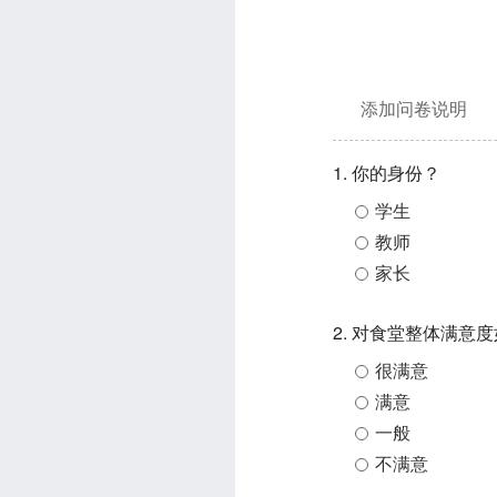
添加问卷说明
1. 你的身份？
学生
教师
家长
2. 对食堂整体满意
很满意
满意
一般
不满意