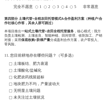
完全不愿意
1
2
3
4
5
非常愿意
第四部分 土壤代管+全程农田托管模式&合作盈利方案（种植户/合
作社核心作答，其余人群可跳过）
本项目推出
一站式土壤代管+农田全程托管服务
，核心模式：我方
负责土壤检测、土壤改良、智能种植、田间管理、收割加工、产销
对接；采用
保底收购+阶梯产量
分成盈利合作方案，农户零投入、
零风险。
11. 您目前耕地存在哪些问题？（可多选）
土壤板结、肥力衰退
土壤酸化/盐碱化
化肥农药残留超标
地块肥力不均，产量波动大
无明显土壤问题
未关注过土壤状况