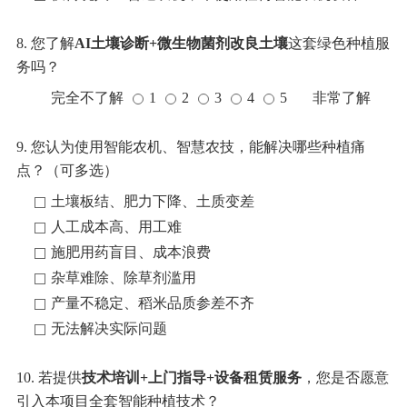
8. 您了解
AI土壤诊断+微生物菌剂改良土壤
这套绿色种植服
务吗？
完全不了解
1
2
3
4
5
非常了解
9. 您认为使用智能农机、智慧农技，能解决哪些种植痛
点？（可多选）
土壤板结、肥力下降、土质变差
人工成本高、用工难
施肥用药盲目、成本浪费
杂草难除、除草剂滥用
产量不稳定、稻米品质参差不齐
无法解决实际问题
10. 若提供
技术培训+上门指导+设备租赁服务
，您是否愿意
引入本项目全套智能种植技术？