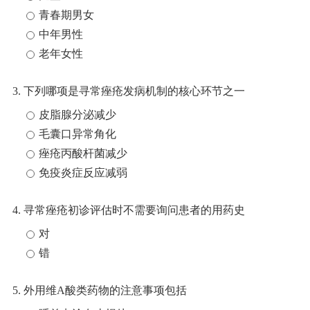
青春期男女
中年男性
老年女性
3. 下列哪项是寻常痤疮发病机制的核心环节之一
皮脂腺分泌减少
毛囊口异常角化
痤疮丙酸杆菌减少
免疫炎症反应减弱
4. 寻常痤疮初诊评估时不需要询问患者的用药史
对
错
5. 外用维A酸类药物的注意事项包括