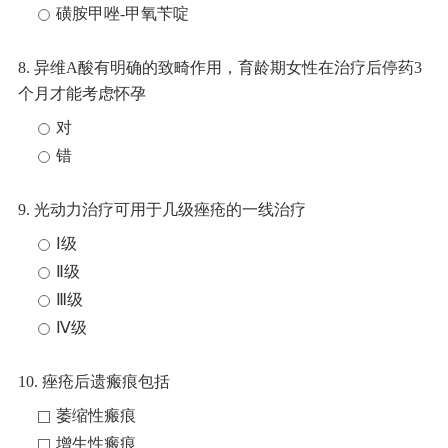
磺胺甲唑‑甲氧苄啶
8. 异维A酸有明确的致畸作用，育龄期女性在治疗后停药3
个月才能考虑怀孕
对
错
9. 光动力治疗可用于几级痤疮的一线治疗
Ⅰ级
Ⅱ级
Ⅲ级
Ⅳ级
10. 痤疮后遗瘢痕包括
萎缩性瘢痕
增生性瘢痕