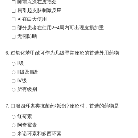
睡前点涂在皮损处
易引起皮肤刺激反应
可在白天使用
部分患者在使用2~4周内可出现皮损加重
无需防晒
6. 过氧化苯甲酰可作为几级寻常痤疮的首选外用药物
Ⅰ级
Ⅱ级及Ⅲ级
Ⅳ级
所有级别
7. 口服四环素类抗菌药物治疗痤疮时，首选的药物是
红霉素
阿奇霉素
米诺环素和多西环素