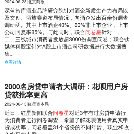
2024-06-28|北京商报
深蓝智库酒业品牌研究院针对酒企新质生产力布局以
及文创、酒旅赛道布局情况，向酒企发出百余份调查
调研函。其中上市酒企40%、60%非上市企业，上市
公司回复率85%。与此同时，联合
问卷星
针对一、
二、三线城市消费者发放超3000份调查问卷；联合钛
媒体科股宝针对A股上市酒企科研数据进行大数据搜
集。
查看详情
2000名房贷申请者大调研：花呗用户房
贷获批率更高
2024-06-13|红星资本局
近日，红星新闻联合
问卷星
对近3年有过房贷申请行
为消费者进行问卷调查，希望了解花呗使用者真实申
贷成功率，问卷覆盖31个省份的不同年龄、职业和收