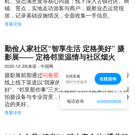
机、业态满意度等核心问题；线下深入古镇社区、商
铺、景点，实地走访游客与商户，观察业态运营现
状，记录基础设施情况，全面收集一手信息。
查看详情
勤俭人家社区“智享生活 定格美好” 摄
影展—— 定格邻里温情与社区烟火
2025-12-29|来源：中国网
摄影展前期通过
问卷星
、居民微信群、摄影动员会等
在线客服
在线咨询
线上线下渠道以“我家的社区时光”、“窗外的小美
随时为您服务
好”、“邻里那些事”三大主题面向居民征集作品，不限
拍摄设备与专业背景，鼓励居民用手机、相机记录身
电话咨询
4009935858
边的美好。
查看详情