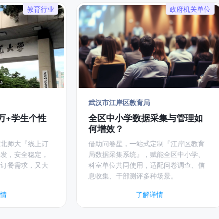
育行业
政府机关单位
武汉市江岸区教育局
国
个性
全区中小学数据采集与管理如
对
何增效？
上订
借助问卷星，一站式定制『江岸区教育
借
定，
局数据采集系统』，赋能全区中小学、
集系
又大
科室单位共同使用，适配问卷调查、信
的
息收集、干部测评多种场景。
署
了解详情