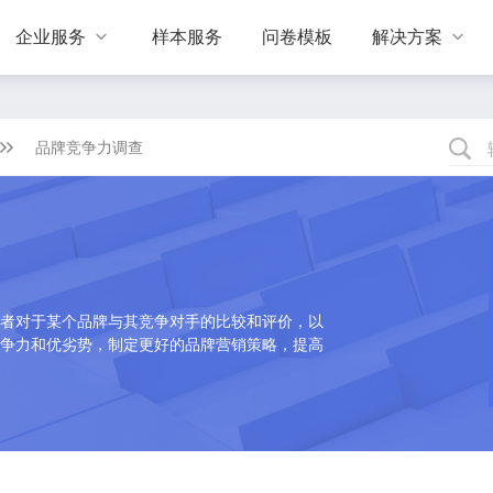
企业服务
样本服务
问卷模板
解决方案


品牌竞争力调查
者对于某个品牌与其竞争对手的比较和评价，以
争力和优劣势，制定更好的品牌营销策略，提高