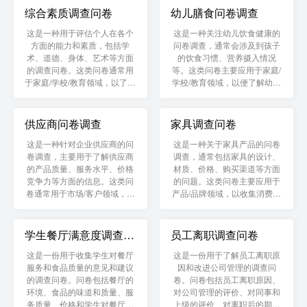
综合素质调查问卷
幼儿膳食问卷调查
这是一种用于评估个人在各个
这是一种关注幼儿饮食健康的
方面的能力和素质，包括学
问卷调查，通常会涉及到孩子
术、道德、身体、艺术等方面
的饮食习惯、营养摄入情况
的调查问卷。这类问卷通常用
等。这类问卷主要应用于家庭/
于家庭/学校/教育领域，以了解
学校/教育领域，以便了解幼儿
学生的成长和发展情况
的饮食状况并提供改进意见
供应商问卷调查
家具调查问卷
这是一种针对企业供应商的问
这是一种关于家具产品的问卷
卷调查，主要用于了解供应商
调查，通常包括家具的设计、
的产品质量、服务水平、价格
材质、价格、购买渠道等方面
竞争力等方面的信息。这类问
的问题。这类问卷主要应用于
卷通常用于市场/客户领域，帮
产品/品牌领域，以收集消费者
助企业选择合适的供应商并优
对家具产品的意见和建议，为
化采购策略
企业提供市场策略指导
学生餐厅满意度调查问
员工离职调查问卷
卷
这是一份用于收集学生对餐厅
这是一份用于了解员工离职原
服务和食品质量的意见和建议
因和改进公司管理的调查问
的调查问卷。问卷包括餐厅的
卷。问卷包括员工离职原因、
环境、食品的味道和质量、服
对公司管理的评价、对同事和
务质量、价格和学生对餐厅的
上级的评价、对离职后的期望