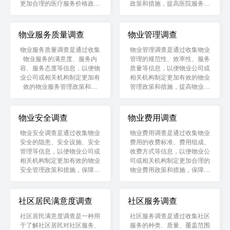
更加合理的医疗服务价格政策
政策和措施，提高医院服务质
和措施，保障人民群众的基本
量和管理水平。
医疗需求。
物业服务质量调查
物业管理调查
物业服务质量调查是通过收集
物业管理调查是通过收集物业
物业服务的满意度、服务内
管理的规范性、效率性、服务
容、服务态度等信息，以便物
质量等信息，以便物业公司或
业公司或相关机构制定更加有
相关机构制定更加有效的物业
效的物业服务管理政策和措
管理政策和措施，提高物业管
施，提高物业服务质量和居民
理水平和居民生活质量。
生活质量。
物业安全调查
物业费用调查
物业安全调查是通过收集物业
物业费用调查是通过收集物业
安全的隐患、安全设施、安全
费用的收费标准、费用组成、
管理等信息，以便物业公司或
收费方式等信息，以便物业公
相关机构制定更加有效的物业
司或相关机构制定更加合理的
安全管理政策和措施，保障居
物业费用政策和措施，保障业
民生命财产安全。
主的合法权益。
社区居民满意度调查
社区服务调查
社区居民满意度调查是一种用
社区服务调查是通过收集社区
于了解社区居民对社区服务、
服务的种类、质量、覆盖范围