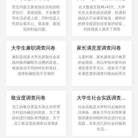
民生问题主要表现在百姓的吃
在大数据互联网+时代，大学
穿住行、养老就医、子女教育
生有太多的就业选择，机遇和
等生活必需上面，同时也是人
挑战从不会孤军奋战，拥有好
民群众最关心、最直接、最现
的择业观是职业发展的前提，
实的利益问题。
对此很多人展开了调查
大学生兼职调查问卷
家长满意度调查问卷
兼职是很多大学生获取社会实
儿童时期，家长拥有孩子教育
践经验和赚取生活费的首选，
的选择权，所以学校对家长的
根据各自不同的特长和喜好，
满意度非常关注，很多关于家
选择的兼职也不尽相同
长满意度的调查问卷由此而生
敬业度调查问卷
大学生社会实践调查问
卷
员工的敬业度是关系企业管理
社会实践是大学时代必修的生
方针如何确定的前提，为了更
活体验，很多大学生利用寒暑
好的进行团队管理建设，关于
假或课余闲暇时间去进行社会
员工敬业度的调查日渐增多
实践，丰富自己的社会经验和
生活...