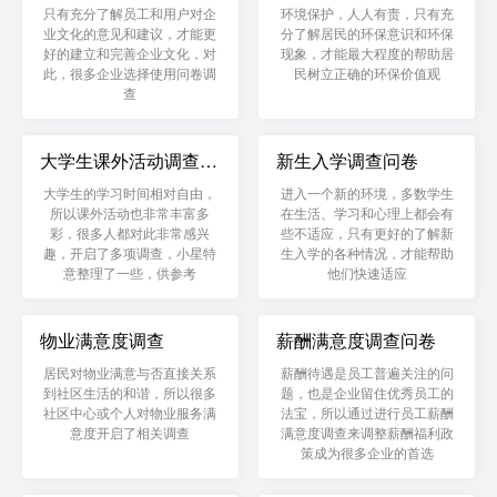
只有充分了解员工和用户对企
环境保护，人人有责，只有充
业文化的意见和建议，才能更
分了解居民的环保意识和环保
好的建立和完善企业文化，对
现象，才能最大程度的帮助居
此，很多企业选择使用问卷调
民树立正确的环保价值观
查
大学生课外活动调查问
新生入学调查问卷
卷
大学生的学习时间相对自由，
进入一个新的环境，多数学生
所以课外活动也非常丰富多
在生活、学习和心理上都会有
彩，很多人都对此非常感兴
些不适应，只有更好的了解新
趣，开启了多项调查，小星特
生入学的各种情况，才能帮助
意整理了一些，供参考
他们快速适应
物业满意度调查
薪酬满意度调查问卷
居民对物业满意与否直接关系
薪酬待遇是员工普遍关注的问
到社区生活的和谐，所以很多
题，也是企业留住优秀员工的
社区中心或个人对物业服务满
法宝，所以通过进行员工薪酬
意度开启了相关调查
满意度调查来调整薪酬福利政
策成为很多企业的首选