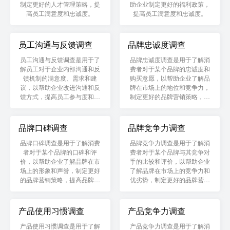
制定更好的人才管理策略，提
助企业制定更好的福利政策，
高员工满意度和忠诚度。
提高员工满意度和忠诚度。
员工沟通与反馈调查
品牌忠诚度调查
员工沟通与反馈调查是用于了
品牌忠诚度调查是用于了解消
解员工对于企业内部沟通和反
费者对于某个品牌的忠诚度和
馈机制的满意度、需求和建
购买意愿，以帮助企业了解品
议，以帮助企业改进沟通和反
牌在市场上的地位和竞争力，
馈方式，提高员工参与度和工
制定更好的品牌营销策略，提
作效率。
高品牌的市场占有率和忠诚
度。
品牌口碑调查
品牌竞争力调查
品牌口碑调查是用于了解消费
品牌竞争力调查是用于了解消
者对于某个品牌的口碑和评
费者对于某个品牌与其竞争对
价，以帮助企业了解品牌在市
手的比较和评价，以帮助企业
场上的形象和声誉，制定更好
了解品牌在市场上的竞争力和
的品牌营销策略，提高品牌的
优劣势，制定更好的品牌营销
知名度和美誉度。
策略，提高品牌的市场占有率
和忠诚度。
产品使用习惯调查
产品竞争力调查
产品使用习惯调查是用于了解
产品竞争力调查是用于了解消