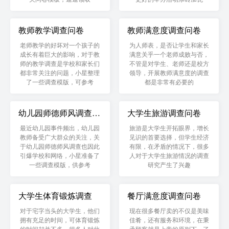
教师教学调查问卷
教师满意度调查问卷
老师教学的好坏对一个孩子的
为人师表，是否让学生和家长
成长有着巨大的影响，对于教
满意关乎一个老师成败与否，
师的教学调查是学校和家长们
不管是对学生、老师还是校方
都非常关注的问题，小星整理
领导，开展教师满意度的调查
了一些调查模版，可参考
都是非常有必要的
幼儿园师德师风调查问
大学生旅游调查问卷
卷
最近幼儿园事件频出，幼儿园
旅游是大学生开拓眼界，增长
教师备受广大群众的关注，关
见识的首要选择，但学生经济
于幼儿园师德师风调查也因此
有限，在矛盾的情况下，很多
引爆学校和网络，小星准备了
人对于大学生旅游情况的调查
一些调查模版，供参考
研究产生了兴趣
大学生体育锻炼调查
餐厅满意度调查问卷
对于宅字当头的大学生，他们
现在很多餐厅卖的不仅是美味
拥有充足的时间，可体育锻炼
佳肴，还有服务和环境，在秉
的时间却并不多，很多人对此
承顾客就是上帝的原则下，了