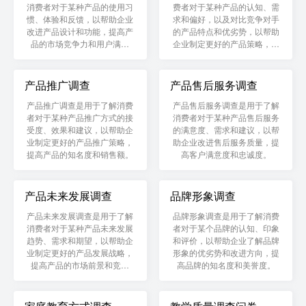
消费者对于某种产品的使用习
费者对于某种产品的认知、需
惯、体验和反馈，以帮助企业
求和偏好，以及对比竞争对手
改进产品设计和功能，提高产
的产品特点和优劣势，以帮助
品的市场竞争力和用户满意
企业制定更好的产品策略，提
度。
高产品的市场占有率和竞争
力。
产品推广调查
产品售后服务调查
产品推广调查是用于了解消费
产品售后服务调查是用于了解
者对于某种产品推广方式的接
消费者对于某种产品售后服务
受度、效果和建议，以帮助企
的满意度、需求和建议，以帮
业制定更好的产品推广策略，
助企业改进售后服务质量，提
提高产品的知名度和销售额。
高客户满意度和忠诚度。
产品未来发展调查
品牌形象调查
产品未来发展调查是用于了解
品牌形象调查是用于了解消费
消费者对于某种产品未来发展
者对于某个品牌的认知、印象
趋势、需求和期望，以帮助企
和评价，以帮助企业了解品牌
业制定更好的产品发展战略，
形象的优劣势和改进方向，提
提高产品的市场前景和竞争
高品牌的知名度和美誉度。
力。