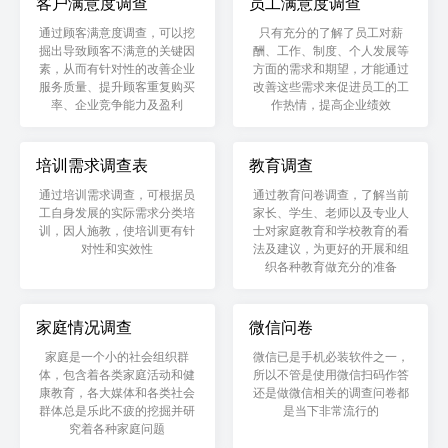
客户满意度调查
员工满意度调查
通过顾客满意度调查，可以挖
只有充分的了解了员工对薪
掘出导致顾客不满意的关键因
酬、工作、制度、个人发展等
素，从而有针对性的改善企业
方面的需求和期望，才能通过
服务质量、提升顾客重复购买
改善这些需求来促进员工的工
率、企业竞争能力及盈利
作热情，提高企业绩效
培训需求调查表
教育调查
通过培训需求调查，可根据员
通过教育问卷调查，了解当前
工自身发展的实际需求分类培
家长、学生、老师以及专业人
训，因人施教，使培训更有针
士对家庭教育和学校教育的看
对性和实效性
法及建议，为更好的开展和组
织各种教育做充分的准备
家庭情况调查
微信问卷
家庭是一个小的社会组织群
微信已是手机必装软件之一，
体，包含着各类家庭活动和健
所以不管是使用微信扫码作答
康教育，各大媒体和各类社会
还是做微信相关的调查问卷都
群体总是乐此不疲的挖掘并研
是当下非常流行的
究着各种家庭问题