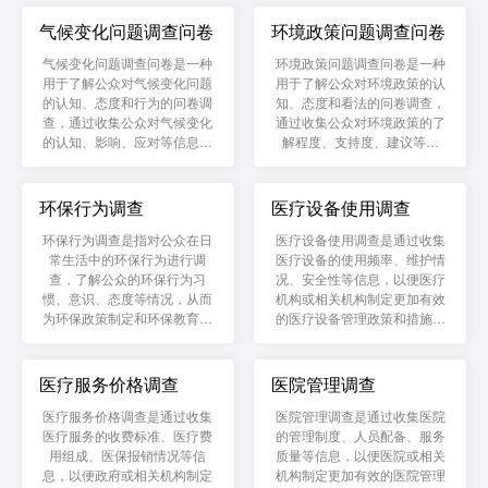
制定环境保护政策，改善环境
制定生态保护政策，促进生态
质量，保障公众健康。
平衡和可持续发展。
气候变化问题调查问卷
环境政策问题调查问卷
气候变化问题调查问卷是一种
环境政策问题调查问卷是一种
用于了解公众对气候变化问题
用于了解公众对环境政策的认
的认知、态度和行为的问卷调
知、态度和看法的问卷调查，
查，通过收集公众对气候变化
通过收集公众对环境政策的了
的认知、影响、应对等信息，
解程度、支持度、建议等信
以便政府或相关机构制定应对
息，以便政府或相关机构制定
气候变化的政策和措施，促进
更加符合公众需求的环境政
可持续发展。
策，促进环境保护和可持续发
环保行为调查
医疗设备使用调查
展。
环保行为调查是指对公众在日
医疗设备使用调查是通过收集
常生活中的环保行为进行调
医疗设备的使用频率、维护情
查，了解公众的环保行为习
况、安全性等信息，以便医疗
惯、意识、态度等情况，从而
机构或相关机构制定更加有效
为环保政策制定和环保教育提
的医疗设备管理政策和措施，
供参考。
提高医疗服务质量。
医疗服务价格调查
医院管理调查
医疗服务价格调查是通过收集
医院管理调查是通过收集医院
医疗服务的收费标准、医疗费
的管理制度、人员配备、服务
用组成、医保报销情况等信
质量等信息，以便医院或相关
息，以便政府或相关机构制定
机构制定更加有效的医院管理