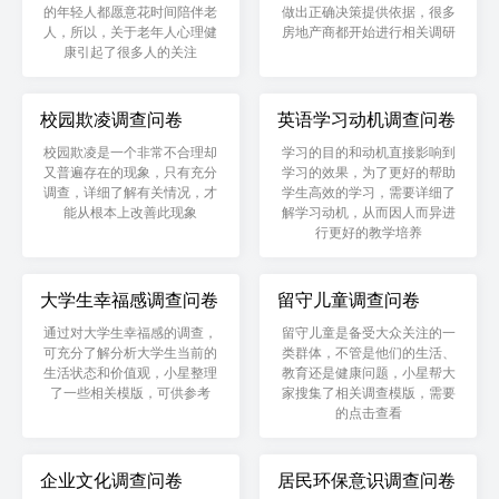
的年轻人都愿意花时间陪伴老
做出正确决策提供依据，很多
人，所以，关于老年人心理健
房地产商都开始进行相关调研
康引起了很多人的关注
校园欺凌调查问卷
英语学习动机调查问卷
校园欺凌是一个非常不合理却
学习的目的和动机直接影响到
又普遍存在的现象，只有充分
学习的效果，为了更好的帮助
调查，详细了解有关情况，才
学生高效的学习，需要详细了
能从根本上改善此现象
解学习动机，从而因人而异进
行更好的教学培养
大学生幸福感调查问卷
留守儿童调查问卷
通过对大学生幸福感的调查，
留守儿童是备受大众关注的一
可充分了解分析大学生当前的
类群体，不管是他们的生活、
生活状态和价值观，小星整理
教育还是健康问题，小星帮大
了一些相关模版，可供参考
家搜集了相关调查模版，需要
的点击查看
企业文化调查问卷
居民环保意识调查问卷