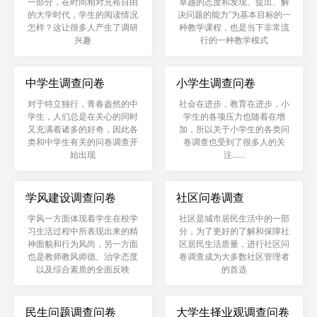
一部分，在时间相对充裕自由
卓越的态度和发现、提出、解
的大学时代，学生的阅读情况
决问题的能力”为基本目标的一
怎样？这让很多人产生了调研
种教学课程，也是当下非常流
兴趣
行的一种教学模式
中学生调查问卷
小学生调查问卷
对于特立独行，青春盎然的中
社会在进步，教育在进步，小
学生，人们总是在关心的同时
学生的各项压力也随着在增
又充满着诸多的好奇，因此各
加，所以关于小学生的各类问
类和中学生有关的问卷调查开
卷调查也受到了很多人的关
始出现
注......
学风建设调查问卷
社区问卷调查
学风一方面体现着学生在校学
社区是城市居民生活中的一部
习生活过程中所表现出来的精
分，为了更好的了解和保障社
神面貌和行为风尚，另一方面
区居民生活质量，进行社区问
也是教师教风师德、治学态度
卷调查成为大多数社区管理者
以及综合素质的全面反映
的首选
民生问题调查问卷
大学生择业观调查问卷