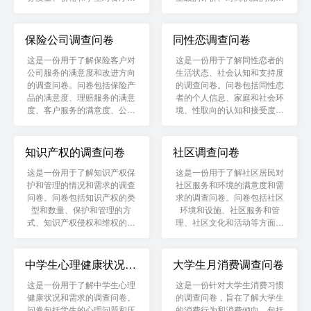
总体评价等方面的问题。
等方面的问题。
保险公司调查问卷
同性恋调查问卷
这是一份用于了解保险客户对
这是一份用于了解同性恋者的
公司服务的满意度和改进方向
生活状态、社会认知和支持度
的调查问卷。问卷包括保险产
的调查问卷。问卷包括同性恋
品的满意度、理赔服务的满意
者的个人信息、家庭和社会环
度、客户服务的满意度、公司
境、性取向的认知和接受度、
形象和品牌认知等方面的问
性行为和健康等方面的问题。
题。
知识产权的调查问卷
社区调查问卷
这是一份用于了解知识产权保
这是一份用于了解社区居民对
护和管理的情况和需求的调查
社区服务和环境的满意度和需
问卷。问卷包括知识产权的类
求的调查问卷。问卷包括社区
型和数量、保护和管理的方
环境和设施、社区服务和管
式、知识产权侵权和维权的情
理、社区文化和活动等方面的
况等方面的问题。
问题。
中学生心理健康状况调
大学生月消费调查问卷
查问卷
这是一份用于了解中学生心理
这是一份针对大学生消费习惯
健康状况和需求的调查问卷。
的调查问卷，旨在了解大学生
问卷包括学生的心理问题和压
的消费行为和消费倾向，包括