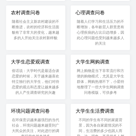
农村调查问卷
心理调查问卷
随着社会主义新农村建设的不
随着人们学习和生活压力的不
断推进，农村的经济和生活面
断增加，各年龄层人群里患有
貌有了非常大的变化，越来越
心理疾病的占比日趋增多，因
多的人开始关注农村新样貌
此心理问题也受到越来越多人
的关注
大学生恋爱观调查
大学生网购调查
俗话说：大学时代是最适合谈
网上购物是当下非常流行和方
恋爱的时候，关于越来越喜欢
便的购物模式，尤其是大学生
特立独行的大学生，他们对待
群体，网购热潮不下，小星特
恋爱的观点和态度让越来越多
地整理了一些大学生网购调查
的人产生调查研究的兴趣
问卷模版，可供参考
环境问题调查问卷
大学生生活费调查
在环保意识越来越强烈的当代
不同的学生有不同的家庭背
社会，环境问题越来越受到广
景，因为各自家庭情况的不
大民众的关注，对此进行的调
同，生活费的多少也因人而
查研究也越来越多
异，这一现象一直是很多人都