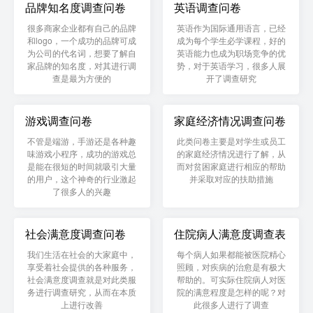
品牌知名度调查问卷
英语调查问卷
很多商家企业都有自己的品牌
英语作为国际通用语言，已经
和logo，一个成功的品牌可成
成为每个学生必学课程，好的
为公司的代名词，想要了解自
英语能力也成为职场竞争的优
家品牌的知名度，对其进行调
势，对于英语学习，很多人展
查是最为方便的
开了调查研究
游戏调查问卷
家庭经济情况调查问卷
不管是端游，手游还是各种趣
此类问卷主要是对学生或员工
味游戏小程序，成功的游戏总
的家庭经济情况进行了解，从
是能在很短的时间就吸引大量
而对贫困家庭进行相应的帮助
的用户，这个神奇的行业激起
并采取对应的扶助措施
了很多人的兴趣
社会满意度调查问卷
住院病人满意度调查表
我们生活在社会的大家庭中，
每个病人如果都能被医院精心
享受着社会提供的各种服务，
照顾，对疾病的治愈是有极大
社会满意度调查就是对此类服
帮助的。可实际住院病人对医
务进行调查研究，从而在本质
院的满意程度是怎样的呢？对
上进行改善
此很多人进行了调查