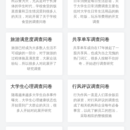
民以食为天，尤其是对于长身
日常消费是每日生活必需，关
体的学生时代，学校食堂的饭
于大学生日常消费调查主要包
菜质量和卫生情况受到很多人
括对大学生日常生活用品的购
的关注，对此开展了关于学校
买，吃饭，玩乐等费用的开支
食堂的调查问卷
调查
旅游满意度调查问卷
共享单车调查问卷
旅游已经成为大多数人生活不
共享单车成功在17年掀起了一
可或缺的一部分，对于旅游的
股共享风，也成为当之无愧的
过程体验及满意度，大家众说
热门词汇，很多人按耐不住好
纷纭，所以很多人对此展开了
奇，开始进行调查研究
研究调查
大学生心理调查问卷
行风评议调查问卷
随着越来越多大学生自杀事件
行为作风一直是人们茶余饭后
曝光，大学生心理健康状态也
的谈资，对行风评议的调查也
开始受到广大群众的关注，很
成了相关机构和企业每年必备
多人开始对此展开研究
事宜，以此了解员工的想法，
采取相应的整顿措施