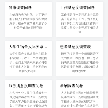
健康调查问卷
工作满意度调查问卷
在健康为先的时代，为了更好
工作满意度一定程度上关系着
的了解人们的健康状况和保健
员工是否留职工作，为了更好
意识，很多研究学者开展了各
的了解员工对现阶段工作的满
种关于健康的调查问卷
意度，很多企业开展了相关调
查
大学生宿舍人际关系调
患者满意度调查表
查
大学生宿舍文化近几年在网上
顾客的满意是一个组织运营下
非常流行，对于一个宿舍的同
去的根本，医院也一样，患者
学，他们之间关系到底如何引
的满意度是对医院医疗服务好
起了很多人兴趣，乐此不疲的
坏最直接的判断，所以相关调
做着相关调查...
查由此而生...
服务满意度调查问卷
薪酬调查问卷
在各行各业，提供优质服务一
人人都希望自己的付出能获得
直是留住客源的法宝，所以为
足够的回报，所以薪酬调查成
了能为客户提供更好的优质服
了很多人感兴趣的研究方向，
务，开展服务满意度调查成为
很多企业也通过此方式改善已