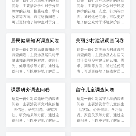
问卷，主要涉及学生对于分层
问卷，主要涉及公众对于环境
教学的认知、接受程度、学习
保护的认知、态度、行为等方
效果等方面。通过这份问卷，
面。通过这份问卷，可以更好
可以更好地了解学生对于分层
地了解公众对于环境保护的需
教学的反馈和需求，为学校和
求和意见，为政府和企业制定
教师提供改进教学质量的依
相应的环保政策和措施提供参
据。
考。
居民健康知识调查问卷
美丽乡村建设调查问卷
这是一份针对居民健康知识的
这是一份针对美丽乡村建设的
调查问卷，主要涉及居民对于
调查问卷，主要涉及农村居民
健康知识的掌握程度、健康行
对于美丽乡村建设的认知、需
为、健康需求等方面。通过这
求、期望等方面。通过这份问
份问卷，可以更好地了解居民
卷，可以更好地了解农村居民
的健康需求和健康素养，为医
对于美丽乡村建设的意见和建
疗机构和政府制定相应的健康
议，为政府和社会组织制定相
教育和健康管理方案提供参
应的美丽乡村建设规划和计划
课题研究调查问卷
留守儿童调查问卷
考。
提供参考。
这是一份针对课题研究的调查
这是一份针对留守儿童的调查
问卷，主要涉及研究对象的相
问卷，主要涉及留守儿童的生
关信息、研究问题、研究方
活状况、心理健康、学习情
法、研究结果等方面。通过这
况、家庭关系等方面。通过这
份问卷，可以更好地了解研究
份问卷，可以更好地了解留守
对象的情况和研究结果，为研
儿童的需求和问题，为政府和
究者提供数据支持和研究结
社会组织提供相应的支持和帮