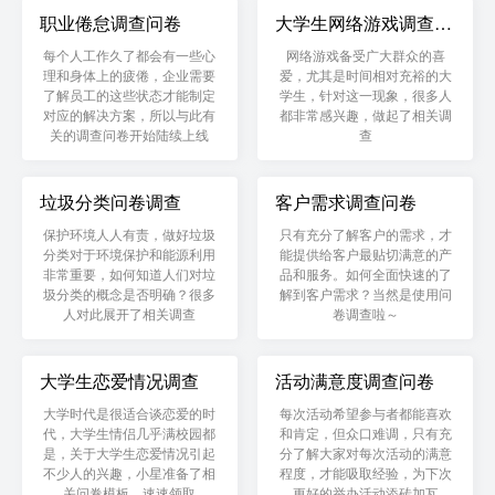
职业倦怠调查问卷
大学生网络游戏调查问
卷
每个人工作久了都会有一些心
网络游戏备受广大群众的喜
理和身体上的疲倦，企业需要
爱，尤其是时间相对充裕的大
了解员工的这些状态才能制定
学生，针对这一现象，很多人
对应的解决方案，所以与此有
都非常感兴趣，做起了相关调
关的调查问卷开始陆续上线
查
垃圾分类问卷调查
客户需求调查问卷
保护环境人人有责，做好垃圾
只有充分了解客户的需求，才
分类对于环境保护和能源利用
能提供给客户最贴切满意的产
非常重要，如何知道人们对垃
品和服务。如何全面快速的了
圾分类的概念是否明确？很多
解到客户需求？当然是使用问
人对此展开了相关调查
卷调查啦～
大学生恋爱情况调查
活动满意度调查问卷
大学时代是很适合谈恋爱的时
每次活动希望参与者都能喜欢
代，大学生情侣几乎满校园都
和肯定，但众口难调，只有充
是，关于大学生恋爱情况引起
分了解大家对每次活动的满意
不少人的兴趣，小星准备了相
程度，才能吸取经验，为下次
关问卷模板，速速领取
更好的举办活动添砖加瓦