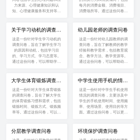
力来源、心理健康知识和认
每月的消费金额、消费项目、
知、心理健康服务和支持等方
消费场所等。通过这份问卷，
面的问题。
可以帮助企业或者学校更好地
了解大学生的消费需求和趋
势，从而更好地制定相应的营
关于学习动机的调查问
幼儿园老师的调查问卷
销策略或者教育计划。
卷
这是一份针对学生学习动机的
这是一份针对幼儿园教师的调
调查问卷，旨在了解学生学习
查问卷，旨在了解教师的教学
的原因和动机，包括学习目
经验和教学需求，包括教育观
的、学习方式、学习态度等。
念、教学方法、教学资源等。
通过这份问卷，可以帮助学校
通过这份问卷，可以帮助幼儿
和教师更好地了解学生的学习
园更好地了解教师的需求和状
需求和心理状态，从而更好地
况，从而更好地制定相应的教
制定相应的教育计划和教学策
育计划和培训方案。
大学生体育锻炼调查问
中学生使用手机的情况
略。
卷
调查问卷
这是一份针对大学生体育锻炼
这是一份针对中学生手机使用
的调查问卷，旨在了解大学生
情况的调查问卷，主要涉及中
的体育锻炼习惯和需求，包括
学生的手机使用时间、使用频
锻炼时间、锻炼方式、锻炼频
率、使用场景、使用目的等方
率等。通过这份问卷，可以帮
面。通过这份问卷，可以更好
助学校更好地了解大学生的体
地了解中学生的手机使用情
育锻炼需求和状况，从而更好
况，为学校和家长提供科学的
地制定相应的体育锻炼计划和
指导和管理建议。
分层教学调查问卷
环境保护调查问卷
健康教育方案。
这是一份针对分层教学的调查
这是一份针对环境保护的调查