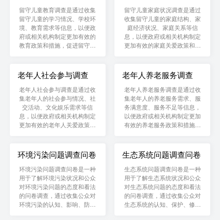
留守儿童教育调查是通过收集
留守儿童家庭状况调查是通过
留守儿童的学习情况、学校环
收集留守儿童的家庭结构、家
境、教育需求等信息，以便政
庭经济状况、家庭关系等信
府或相关机构制定更加有效的
息，以便政府或相关机构制定
教育政策和措施，促进留守儿
更加有效的家庭关爱政策和措
童的全面发展。
施，促进留守儿童的健康成
长。
老年人社会参与调查
老年人养老服务调查
老年人社会参与调查是通过收
老年人养老服务调查是通过收
集老年人的社会参与情况、社
集老年人的养老服务需求、服
交活动、文化娱乐需求等信
务满意度、服务不足等信息，
息，以便政府或相关机构制定
以便政府或相关机构制定更加
更加有效的老年人关爱政策和
有效的养老服务政策和措施，
措施，促进老年人的身心健康
提高老年人的生活质量。
和社会融入。
环境污染问题调查问卷
生态系统问题调查问卷
环境污染问题调查问卷是一种
生态系统问题调查问卷是一种
用于了解环境污染状况和公众
用于了解生态系统状况和公众
对环境污染问题的态度和看法
对生态系统问题的态度和看法
的问卷调查，通过收集公众对
的问卷调查，通过收集公众对
环境污染的认知、影响、防治
生态系统的认知、保护、修复
等信息，以便政府或相关机构
等信息，以便政府或相关机构