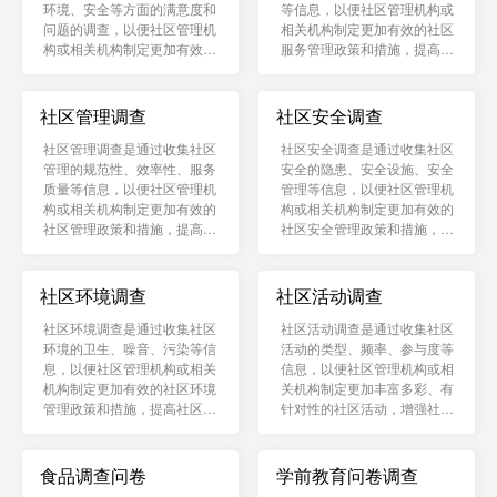
环境、安全等方面的满意度和
等信息，以便社区管理机构或
问题的调查，以便社区管理机
相关机构制定更加有效的社区
构或相关机构制定更加有效的
服务管理政策和措施，提高社
社区管理政策和措施，提高社
区居民的生活质量和满意度。
区居民的生活质量和满意度。
社区管理调查
社区安全调查
社区管理调查是通过收集社区
社区安全调查是通过收集社区
管理的规范性、效率性、服务
安全的隐患、安全设施、安全
质量等信息，以便社区管理机
管理等信息，以便社区管理机
构或相关机构制定更加有效的
构或相关机构制定更加有效的
社区管理政策和措施，提高社
社区安全管理政策和措施，保
区居民的生活质量和满意度。
障社区居民的生命财产安全。
社区环境调查
社区活动调查
社区环境调查是通过收集社区
社区活动调查是通过收集社区
环境的卫生、噪音、污染等信
活动的类型、频率、参与度等
息，以便社区管理机构或相关
信息，以便社区管理机构或相
机构制定更加有效的社区环境
关机构制定更加丰富多彩、有
管理政策和措施，提高社区居
针对性的社区活动，增强社区
民的生活质量和健康水平。
凝聚力和居民参与度。
食品调查问卷
学前教育问卷调查