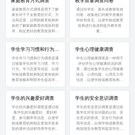
家庭教育方式调查
教学质量调查问卷
家庭教育方式调查是用于了解
通过向学生、家长或教师发放
家长对于子女教育的方式、方
问卷，收集他们对教学质量的
法和态度，以帮助教育机构和
评价和意见，以便学校或教育
政府了解家庭教育的现状和需
机构进行改进和提升教学质
求，制定更好的教育政策和教
量。
育服务，提高家庭教育的质量
和效果。
学生学习习惯和行为调
学生心理健康调查
查
学生学习习惯和行为调查是通
学生心理健康调查是一种用于
过收集学生的学习习惯、学习
评估学生心理健康状况的调
行为、学习态度等信息，以便
查，通过收集学生的心理健康
学校或教育机构制定更有效的
状况、心理问题、心理压力等
教育策略和帮助学生提高学习
信息，以便学校或教育机构提
成绩。
供相应的心理健康服务和帮助
学生解决心理问题。
学生的兴趣爱好调查
学生的安全意识调查
学生的兴趣爱好调查是通过收
学生的安全意识调查是通过收
集学生的兴趣爱好、爱好程
集学生对安全问题的认知、安
度、参与频率等信息，以便学
全意识的形成、安全行为的表
校或教育机构制定更加丰富多
现等信息，以便学校或教育机
彩的课外活动和培养学生的兴
构加强安全教育和提高学生的
趣爱好。
安全意识。