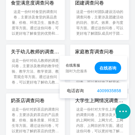
论。
助。
食堂满意度调查问卷
团建调查问卷
这是一份针对食堂的调查问
这是一份针对团队建设活动的
卷，主要涉及食堂的菜品质
调查问卷，主要涉及团建活动
量、价格、环境卫生、服务态
的目的、形式、效果、参与度
度等方面。通过这份问卷，可
等方面。通过这份问卷，可以
以更好地了解食堂的优势和不
更好地了解团队成员对于团建
足，为食堂管理者提供改进意
活动的反馈和需求，为企业和
见和建议。
组织设计更加有效的团建方
案。
关于幼儿教师的调查问
家庭教育调查问卷
卷
这是一份针对幼儿教师的调查
这是一份针对家庭教育的调查
在线客服
问卷，主要涉及教师的教学经
问卷，主要涉及家长的教育观
在线咨询
随时为您服务
验、教学方法、教学资源、教
念、教育方法、家庭氛围、家
育观念等方面。通过这份问
庭教育需求等方面。通过这份
卷，可以更好地了解幼儿教师
问卷，可以更好地了解家长的
的需求和状况，为幼儿园提供
需求和状况，为家庭教育提供
电话咨询
4009935858
更加优质的教育资源和教学支
更加科学的指导和支持。
持。
奶茶店调查问卷
大学生上网情况调查问

卷
这是一份针对奶茶店的调查问
这是一份针对大学生上网情况
卷，主要涉及奶茶店的产品质
的调查问卷，主要涉及大学生
量、价格、服务质量、环境卫
的上网时间、上网方式、上网
生等方面。通过这份问卷，可
内容、上网目的等方面。通过
以更好地了解奶茶店的优势和
这份问卷，可以更好地了解大