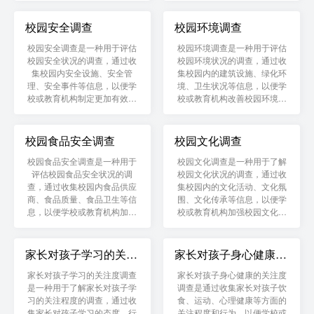
校园安全调查
校园环境调查
校园安全调查是一种用于评估
校园环境调查是一种用于评估
校园安全状况的调查，通过收
校园环境状况的调查，通过收
集校园内安全设施、安全管
集校园内的建筑设施、绿化环
理、安全事件等信息，以便学
境、卫生状况等信息，以便学
校或教育机构制定更加有效的
校或教育机构改善校园环境，
安全措施和保障师生的人身安
提高师生的学习和生活质量。
全。
校园食品安全调查
校园文化调查
校园食品安全调查是一种用于
校园文化调查是一种用于了解
评估校园食品安全状况的调
校园文化状况的调查，通过收
查，通过收集校园内食品供应
集校园内的文化活动、文化氛
商、食品质量、食品卫生等信
围、文化传承等信息，以便学
息，以便学校或教育机构加强
校或教育机构加强校园文化建
食品安全管理，保障师生的身
设，培养学生的文化素养和人
体健康。
文精神。
家长对孩子学习的关注
家长对孩子身心健康的
度调查
关注度调查
家长对孩子学习的关注度调查
家长对孩子身心健康的关注度
是一种用于了解家长对孩子学
调查是通过收集家长对孩子饮
习的关注程度的调查，通过收
食、运动、心理健康等方面的
集家长对孩子学习的态度、行
关注程度和行为，以便学校或