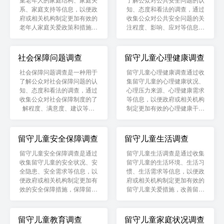
系、家庭支持等信息，以便政
知、态度和看法的调查，通过
府或相关机构制定更加有效的
收集公众对公共安全问题的关
老年人家庭关爱政策和措施，
注程度、影响、应对等信息，
提高老年人的生活质量。
以便政府或相关机构制定更加
有效的公共安全政策和措施，
保障公众生命财产安全。
社会保障问题调查
留守儿童心理健康调查
社会保障问题调查是一种用于
留守儿童心理健康调查通过收
了解公众对社会保障问题的认
集留守儿童的心理健康状况、
知、态度和看法的调查，通过
心理压力来源、心理健康需求
收集公众对社会保障制度的了
等信息，以便政府或相关机构
解程度、满意度、建议等信
制定更加有效的心理健康干预
息，以便政府或相关机构制定
措施，促进留守儿童的健康成
更加公平、合理、可持续的社
长。
会保障政策，保障公众的基本
留守儿童安全保障调查
留守儿童生活调查
生活需求。
留守儿童安全保障调查是通过
留守儿童生活调查是通过收集
收集留守儿童的安全状况、安
留守儿童的生活环境、生活习
全隐患、安全需求等信息，以
惯、生活需求等信息，以便政
便政府或相关机构制定更加有
府或相关机构制定更加有效的
效的安全保障措施，保障留守
留守儿童关爱措施，改善留守
儿童的人身安全和财产安全。
儿童的生活质量。
留守儿童教育调查
留守儿童家庭状况调查