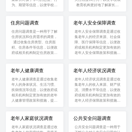
为、期望等信息，以便学校或
教育机构更好地了解家长需
教育机构更好地了解家长需
求，提供更加贴心的健康教育
求，提供更加贴心的教育服
服务。
务。
住房问题调查
老年人安全保障调查
住房问题调查是一种用于了解
老年人安全保障调查是通过收
住房状况和住房需求的调查，
集老年人的经济来源、社会保
通过收集住房类型、住房面
障、医疗保障等信息，以便政
积、住房条件等信息，以便政
府或相关机构制定更加有效的
府或相关机构制定住房政策，
老年人安全保障政策和措施，
改善人民居住条件，提高居民
保障老年人的基本生活需求。
生活质量。
老年人健康调查
老年人经济状况调查
老年人健康调查是通过收集老
老年人经济状况调查是通过收
年人的身体状况、生活习惯、
集老年人的收入来源、财产状
疾病情况等信息，以便政府或
况、消费水平等信息，以便政
相关机构制定更加有效的老年
府或相关机构制定更加有效的
人健康管理政策和措施，提高
老年人经济保障政策和措施，
老年人的健康水平和生活质
提高老年人的生活质量。
量。
老年人家庭状况调查
公共安全问题调查
老年人家庭状况调查是通过收
公共安全问题调查是一种用于
集老年人的家庭结构、家庭关
了解公众对公共安全问题的认