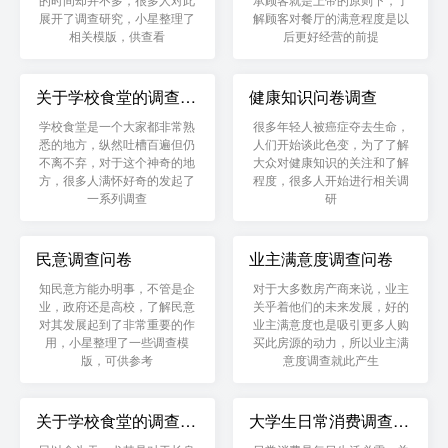
展开了调查研究，小星整理了
解顾客对餐厅的满意程度是以
相关模版，供查看
后更好经营的前提
关于学校食堂的调查问
健康知识问卷调查
卷
学校食堂是一个大家都非常熟
很多年轻人被癌症夺去生命，
悉的地方，纵然吐槽百遍但仍
人们开始谈此色变，为了了解
不离不弃，对于这个神奇的地
大众对健康知识的关注和了解
方，很多人满怀好奇的发起了
程度，很多人开始进行相关调
一系列调查
研
民意调查问卷
业主满意度调查问卷
知民意方能办明事，不管是企
对于大多数房产商来说，业主
业，政府还是高校，了解民意
关乎着他们的未来发展，好的
对其发展起到了非常重要的作
业主满意度也是吸引更多人购
用，小星整理了一些调查模
买此房源的动力，所以业主满
版，可供参考
意度调查就此产生
关于学校食堂的调查问
大学生日常消费调查问
卷
卷