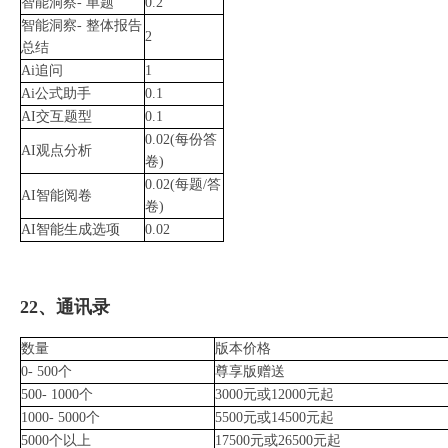
智能洞察- 单题
0.2
智能洞察- 整体报告
2
总结
Ai追问
1
Ai公式助手
0.1
AI交互题型
0.1
0.02(每份答
AI观点分析
卷)
0.02(每题/答
AI智能阅卷
卷)
AI智能生成选项
0.02
22、通讯录
数量
版本价格
0- 500个
尊享版赠送
500- 1000个
3000元或12000元起
1000- 5000个
5500元或14500元起
5000个以上
17500元或26500元起