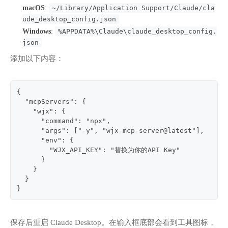
macOS
:
~/Library/Application Support/Claude/cla
ude_desktop_config.json
Windows
:
%APPDATA%\Claude\claude_desktop_config.
json
添加以下内容：
{
  "mcpServers": {
    "wjx": {
      "command": "npx",
      "args": ["-y", "wjx-mcp-server@latest"],
      "env": {
        "WJX_API_KEY": "替换为你的API Key"
      }
    }
  }
}
保存后重启 Claude Desktop。在输入框底部会看到工具图标，