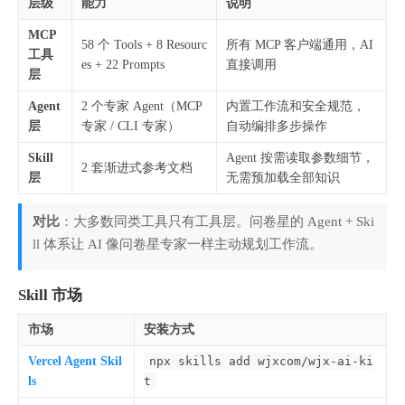
层级
能力
说明
MCP
58 个 Tools + 8 Resourc
所有 MCP 客户端通用，AI
工具
es + 22 Prompts
直接调用
层
Agent
2 个专家 Agent（MCP
内置工作流和安全规范，
层
专家 / CLI 专家）
自动编排多步操作
Skill
Agent 按需读取参数细节，
2 套渐进式参考文档
层
无需预加载全部知识
对比
：大多数同类工具只有工具层。问卷星的 Agent + Ski
ll 体系让 AI 像问卷星专家一样主动规划工作流。
Skill 市场
市场
安装方式
Vercel Agent Skil
npx skills add wjxcom/wjx-ai-ki
ls
t