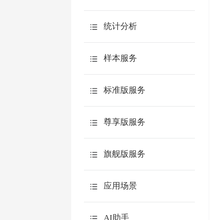
问卷链接
下载调查报告
自定义链接
统计分析
查看原始答卷
邀请邮件
分类统计
下载原始答卷
样本服务
邀请短信
交叉分析
下载到spss分析
嵌入到网站
介绍
自定义查询
标准版服务
质量控制
第三方网站
测评报告
购买疑问
填写问题
尊享版服务
答卷来源分析
常用功能
微信邀请
其它问题
360度评估
账号安全
旗舰版服务
高级分析
用户体系
企业微信
API
效率工具
功能介绍
应用场景
钉钉
数据本地化
敬业度问卷
飞书
介绍
微信服务号用户体系
AI助手