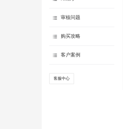
满意度问卷
场景列表
特色功能
AI创作问卷题目
审核问题
教学评估
AI交互
联系人
AI追问
购买攻略
计算公式
AI报告
预算申请表
客户案例
多用户管理
AI点数说明
产品优势
流程审批
AI观点分析
客户案例
客服中心
简答题智能阅卷
常见案例
智能生成选项
AI翻译
AIKit
AI访谈