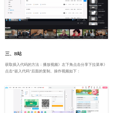
三、B站
获取插入代码的方法：播放视频》左下角点击分享下拉菜单》
点击“嵌入代码”后面的复制。操作视频如下：