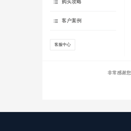
AI追问
购买攻略
计算公式
AI报告
预算申请表
客户案例
多用户管理
AI点数说明
产品优势
流程审批
AI观点分析
客户案例
客服中心
简答题智能阅卷
常见案例
智能生成选项
AI翻译
非常感谢您
AIKit
AI访谈
AI主页
ApiKey使用说明
AI检查问卷