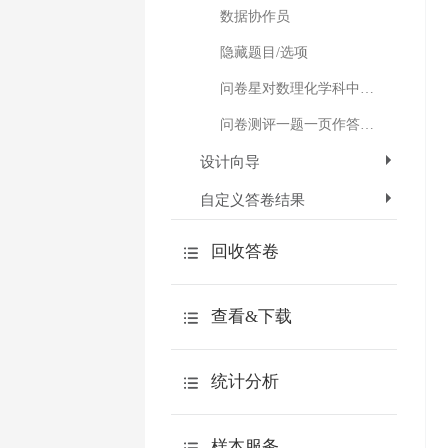
数据协作员
隐藏题目/选项
问卷星对数理化学科中公式的支持
问卷测评一题一页作答模式
设计向导
自定义答卷结果
回收答卷
如何快速回收答卷
查看&下载
问卷链接
下载调查报告
自定义链接
统计分析
查看原始答卷
邀请邮件
分类统计
下载原始答卷
样本服务