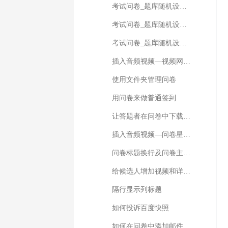
考试问卷_题库随机设置_随机抽取题目
考试问卷_题库随机设置_分页抽取
考试问卷_题库随机设置_题型抽取
插入音频视频—视频网站解决方案
使用文件夹管理问卷
用问卷来做普通签到
让答题者在问卷中下载文件
插入音频视频—问卷星多媒体素材库解决方案
问卷标题换行及问卷主标题和副标题
给候选人增加视频和详细介绍页面
隔行显示列标题
如何投诉百度快照
如何在问卷中添加邮件题型