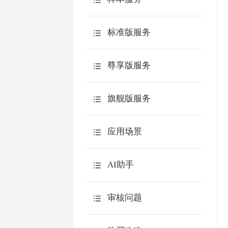
邀请短信
交叉分析
下载到spss分析
嵌入到网站
介绍
自定义查询
标准版服务
质量控制
第三方网站
测评报告
购买疑问
填写问题
尊享版服务
答卷来源分析
常用功能
微信邀请
其它问题
360度评估
账号安全
旗舰版服务
高级分析
用户体系
企业微信
API
效率工具
功能介绍
应用场景
钉钉
数据本地化
敬业度问卷
飞书
介绍
微信服务号用户体系
AI助手
满意度问卷
场景列表
特色功能
AI创作问卷题目
审核问题
教学评估
AI交互
联系人