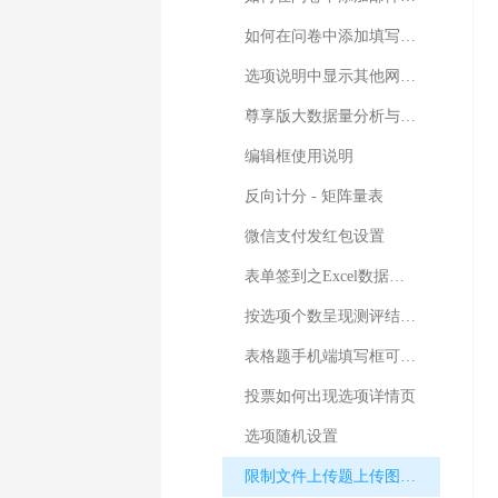
如何在问卷中添加填写手机号码的题型
选项说明中显示其他网址内容
尊享版大数据量分析与下载
编辑框使用说明
反向计分 - 矩阵量表
微信支付发红包设置
表单签到之Excel数据导入
按选项个数呈现测评结果(以DISC测评为例)
表格题手机端填写框可滑动出现设置
投票如何出现选项详情页
选项随机设置
限制文件上传题上传图片的大小