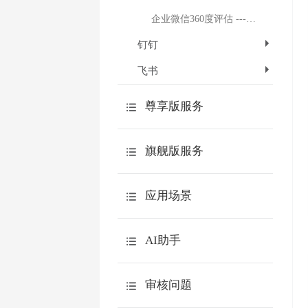
企业微信360度评估 ---- 自动匹配评价关系授权
钉钉
飞书
尊享版服务
360度评估
旗舰版服务
用户体系
API
功能介绍
应用场景
数据本地化
敬业度问卷
介绍
微信服务号用户体系
AI助手
满意度问卷
场景列表
特色功能
AI创作问卷题目
审核问题
教学评估
AI交互