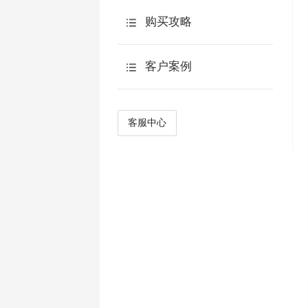
联系人
AI追问
购买攻略
计算公式
AI报告
预算申请表
客户案例
多用户管理
AI点数说明
产品优势
流程审批
AI观点分析
客户案例
客服中心
简答题智能阅卷
常见案例
智能生成选项
AI翻译
AIKit
AI访谈
AI主页
ApiKey使用说明
AI检查问卷