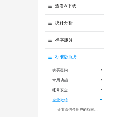
如何快速回收答卷
逻辑设置
查看&下载
问卷链接
问卷外观
下载调查报告
自定义链接
统计分析
问卷设置
查看原始答卷
邀请邮件
导入问卷文本
分类统计
下载原始答卷
样本服务
邀请短信
其它问题
交叉分析
下载到spss分析
嵌入到网站
介绍
设计向导
自定义查询
标准版服务
质量控制
第三方网站
自定义答卷结果
测评报告
购买疑问
填写问题
答卷来源分析
常用功能
微信邀请
其它问题
账号安全
高级分析
企业微信
效率工具
企业微信多用户的权限介绍与分配问卷