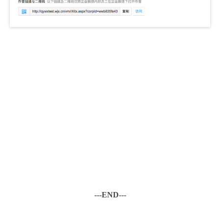
---END---