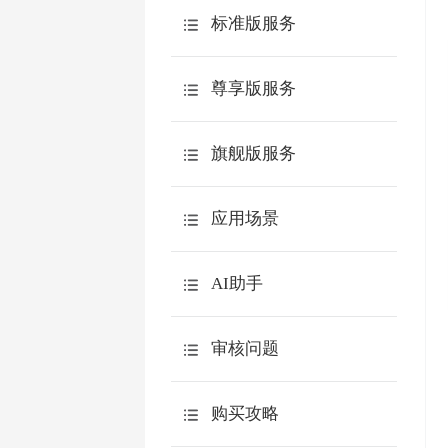
嵌入到网站
介绍
自定义查询
标准版服务
质量控制
第三方网站
测评报告
购买疑问
填写问题
尊享版服务
答卷来源分析
常用功能
微信邀请
其它问题
360度评估
账号安全
旗舰版服务
高级分析
用户体系
企业微信
API
效率工具
功能介绍
应用场景
钉钉
数据本地化
敬业度问卷
飞书
介绍
微信服务号用户体系
AI助手
满意度问卷
场景列表
特色功能
AI创作问卷题目
审核问题
教学评估
AI交互
联系人
AI追问
购买攻略
计算公式