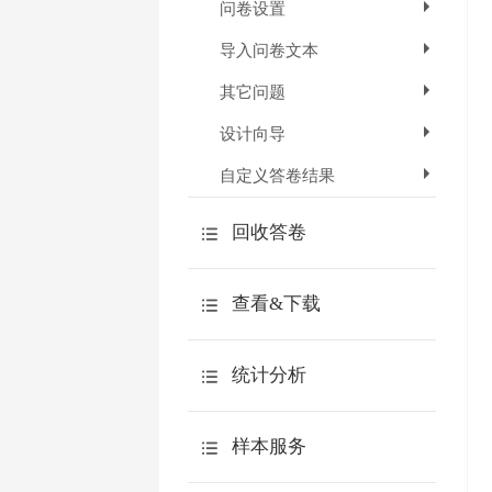
问卷设置
导入问卷文本
其它问题
设计向导
自定义答卷结果
回收答卷
如何快速回收答卷
查看&下载
问卷链接
下载调查报告
自定义链接
统计分析
查看原始答卷
邀请邮件
分类统计
下载原始答卷
样本服务
邀请短信
交叉分析
下载到spss分析