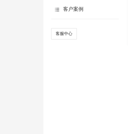
AI报告
预算申请表
客户案例
多用户管理
AI点数说明
产品优势
流程审批
AI观点分析
客户案例
客服中心
简答题智能阅卷
常见案例
智能生成选项
AI翻译
AIKit
AI访谈
AI主页
ApiKey使用说明
AI检查问卷