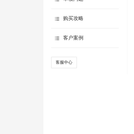
AI交互
AI追问
购买攻略
AI报告
预算申请表
客户案例
AI点数说明
产品优势
AI观点分析
客户案例
客服中心
简答题智能阅卷
常见案例
智能生成选项
AI翻译
AIKit
AI访谈
AI主页
ApiKey使用说明