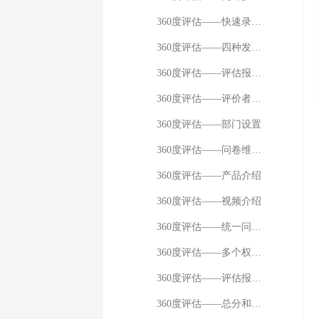
飞书
360度评估——快速录入题目
360度评估——四种发放方式的介绍
360度评估——评估报告得分计算逻辑
360度评估——评价者和被评者的追加删除
360度评估——部门设置
360度评估——问卷维度设置
360度评估——产品介绍
360度评估——视频介绍
360度评估——统一问卷链接和二维码
360度评估——多个权重值的设置
360度评估——评估报告得分计算示例
360度评估——总分和平均分的显示规则