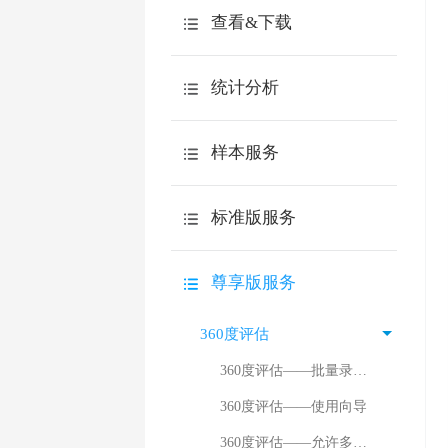
如何快速回收答卷
逻辑设置
查看&下载
问卷链接
问卷外观
下载调查报告
自定义链接
统计分析
问卷设置
查看原始答卷
邀请邮件
导入问卷文本
分类统计
下载原始答卷
样本服务
邀请短信
其它问题
交叉分析
下载到spss分析
嵌入到网站
介绍
设计向导
自定义查询
标准版服务
质量控制
第三方网站
自定义答卷结果
测评报告
购买疑问
填写问题
尊享版服务
答卷来源分析
常用功能
微信邀请
其它问题
360度评估
账号安全
高级分析
360度评估——批量录入评价关系
企业微信
效率工具
360度评估——使用向导
钉钉
360度评估——允许多次评价