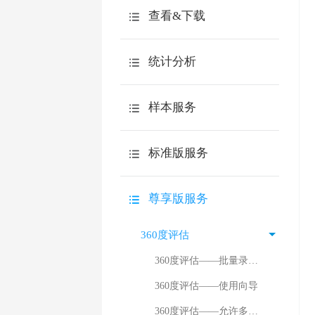
如何快速回收答卷
逻辑设置
查看&下载
问卷链接
问卷外观
下载调查报告
自定义链接
统计分析
问卷设置
查看原始答卷
邀请邮件
导入问卷文本
分类统计
下载原始答卷
样本服务
邀请短信
其它问题
交叉分析
下载到spss分析
嵌入到网站
介绍
设计向导
自定义查询
标准版服务
质量控制
第三方网站
自定义答卷结果
测评报告
购买疑问
填写问题
尊享版服务
答卷来源分析
常用功能
微信邀请
其它问题
360度评估
账号安全
高级分析
360度评估——批量录入评价关系
企业微信
效率工具
360度评估——使用向导
钉钉
360度评估——允许多次评价