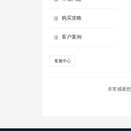
AI交互
AI追问
购买攻略
AI报告
预算申请表
客户案例
AI点数说明
产品优势
AI观点分析
客户案例
客服中心
简答题智能阅卷
常见案例
智能生成选项
AI翻译
非常感谢您
AIKit
AI访谈
AI主页
ApiKey使用说明