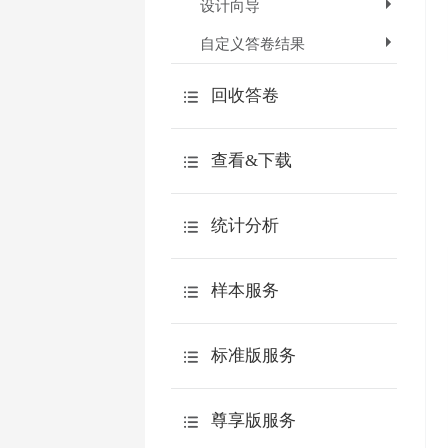
设计向导
自定义答卷结果
回收答卷
如何快速回收答卷
查看&下载
问卷链接
下载调查报告
自定义链接
统计分析
查看原始答卷
邀请邮件
分类统计
下载原始答卷
样本服务
邀请短信
交叉分析
下载到spss分析
嵌入到网站
介绍
自定义查询
标准版服务
质量控制
第三方网站
测评报告
购买疑问
填写问题
尊享版服务
答卷来源分析
常用功能